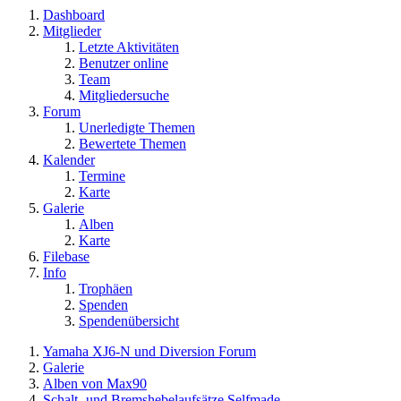
Dashboard
Mitglieder
Letzte Aktivitäten
Benutzer online
Team
Mitgliedersuche
Forum
Unerledigte Themen
Bewertete Themen
Kalender
Termine
Karte
Galerie
Alben
Karte
Filebase
Info
Trophäen
Spenden
Spendenübersicht
Yamaha XJ6-N und Diversion Forum
Galerie
Alben von Max90
Schalt- und Bremshebelaufsätze Selfmade