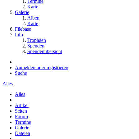
Termine
Karte
Galerie
Alben
Karte
Filebase
Info
Trophäen
Spenden
Spendenübersicht
Anmelden oder registrieren
Suche
Alles
Alles
Artikel
Seiten
Forum
Termine
Galerie
Dateien