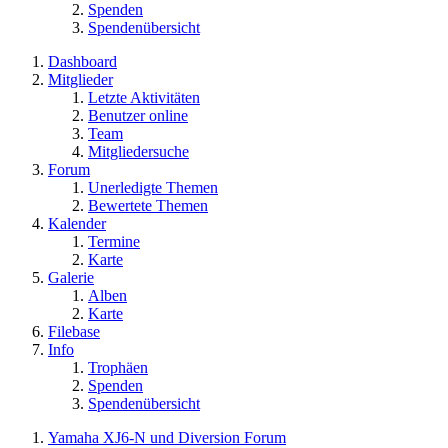
Spenden
Spendenübersicht
Dashboard
Mitglieder
Letzte Aktivitäten
Benutzer online
Team
Mitgliedersuche
Forum
Unerledigte Themen
Bewertete Themen
Kalender
Termine
Karte
Galerie
Alben
Karte
Filebase
Info
Trophäen
Spenden
Spendenübersicht
Yamaha XJ6-N und Diversion Forum