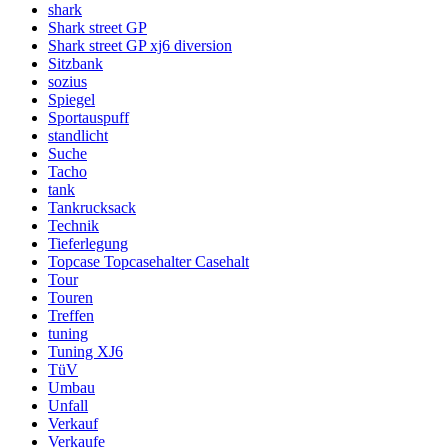
shark
Shark street GP
Shark street GP xj6 diversion
Sitzbank
sozius
Spiegel
Sportauspuff
standlicht
Suche
Tacho
tank
Tankrucksack
Technik
Tieferlegung
Topcase Topcasehalter Casehalt
Tour
Touren
Treffen
tuning
Tuning XJ6
TüV
Umbau
Unfall
Verkauf
Verkaufe