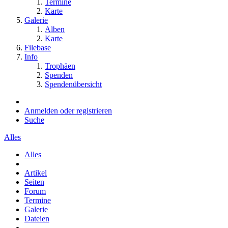
Termine
Karte
Galerie
Alben
Karte
Filebase
Info
Trophäen
Spenden
Spendenübersicht
Anmelden oder registrieren
Suche
Alles
Alles
Artikel
Seiten
Forum
Termine
Galerie
Dateien