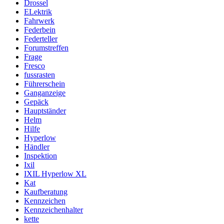
Drossel
ELektrik
Fahrwerk
Federbein
Federteller
Forumstreffen
Frage
Fresco
fussrasten
Führerschein
Ganganzeige
Gepäck
Hauptständer
Helm
Hilfe
Hyperlow
Händler
Inspektion
Ixil
IXIL Hyperlow XL
Kat
Kaufberatung
Kennzeichen
Kennzeichenhalter
kette