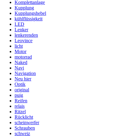
Komplettanlage
Kupplung
Kupplungshebel
kühlflüssigkeit
LED
Lenker
lenkerenden
Leovince
licht
Motor
motorrad
Naked
Navi
Navigation
Neu hier
Optik
original
puig
Reifen
relais
Ritzel
Rücklicht
scheinwerfer
Schrauben
schweiz