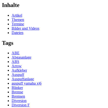
Inhalte
Artikel
Themen
Termine
Bilder und Videos
Dateien
Tags
ABE
Abgasanlage
ABS
Arrow
Aufkleber
Auspuff
Auspuffanlage
auspuff yamaha xj6
Blinker
Bremse
Bremsen
Diversion
Diversion F