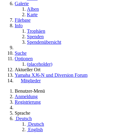
Galerie
Alben
Karte
Filebase
Info
Trophäen
Spenden
Spendenübersicht
Suche
Optionen
(placeholder)
Aktueller Ort
Yamaha XJ6-N und Diversion Forum
Mitglieder
Benutzer-Menü
Anmeldung
Registrierung
Sprache
Deutsch
Deutsch
English