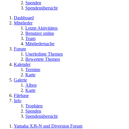
Spenden
Spendenübersicht
Dashboard
Mitglieder
Letzte Aktivitäten
Benutzer online
Team
Mitgliedersuche
Forum
Unerledigte Themen
Bewertete Themen
Kalender
Termine
Karte
Galerie
Alben
Karte
Filebase
Info
Trophäen
Spenden
Spendenübersicht
Yamaha XJ6-N und Diversion Forum