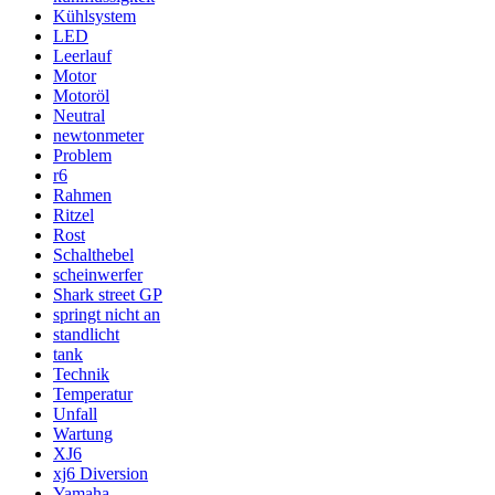
Kühlsystem
LED
Leerlauf
Motor
Motoröl
Neutral
newtonmeter
Problem
r6
Rahmen
Ritzel
Rost
Schalthebel
scheinwerfer
Shark street GP
springt nicht an
standlicht
tank
Technik
Temperatur
Unfall
Wartung
XJ6
xj6 Diversion
Yamaha