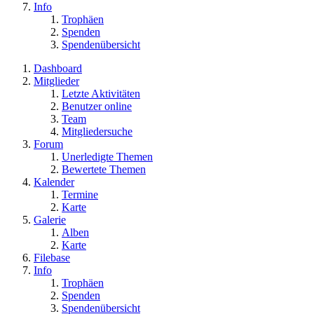
Info
Trophäen
Spenden
Spendenübersicht
Dashboard
Mitglieder
Letzte Aktivitäten
Benutzer online
Team
Mitgliedersuche
Forum
Unerledigte Themen
Bewertete Themen
Kalender
Termine
Karte
Galerie
Alben
Karte
Filebase
Info
Trophäen
Spenden
Spendenübersicht