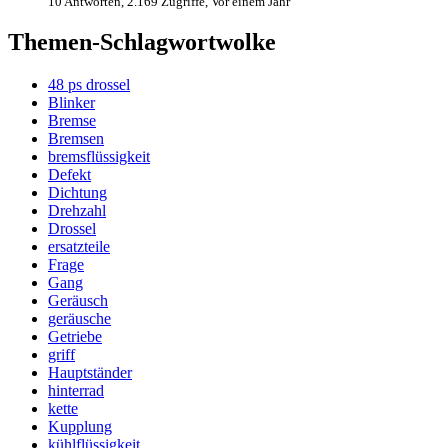
10 Antworten, 2.169 Zugriffe, Vor einem Jahr
Themen-Schlagwortwolke
48 ps drossel
Blinker
Bremse
Bremsen
bremsflüssigkeit
Defekt
Dichtung
Drehzahl
Drossel
ersatzteile
Frage
Gang
Geräusch
geräusche
Getriebe
griff
Hauptständer
hinterrad
kette
Kupplung
kühlflüssigkeit