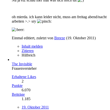
Na ja etz schau mer mal was sich noch tut
oh mierda. ich kann leider nicht, muss am freitag abend/nacht
arbeiten >.> sry
Einmal editiert, zuletzt von
Breeze
(
19. Oktober 2011
)
Inhalt melden
Zitieren
Hilfreich
The Invisible
Frauenversteher
Erhaltene Likes
2
Punkte
6.070
Beiträge
1.185
19. Oktober 2011