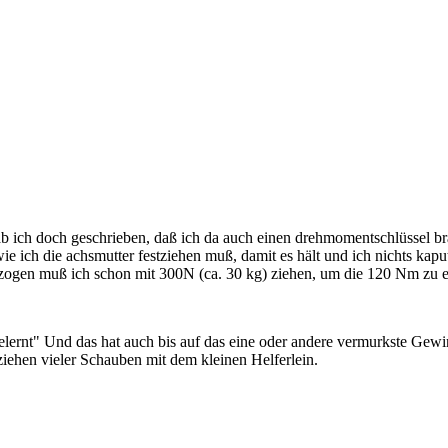
hab ich doch geschrieben, daß ich da auch einen drehmomentschlüssel b
wie ich die achsmutter festziehen muß, damit es hält und ich nichts ka
tgezogen muß ich schon mit 300N (ca. 30 kg) ziehen, um die 120 Nm zu e
elernt" Und das hat auch bis auf das eine oder andere vermurkste Gewin
ehen vieler Schauben mit dem kleinen Helferlein.