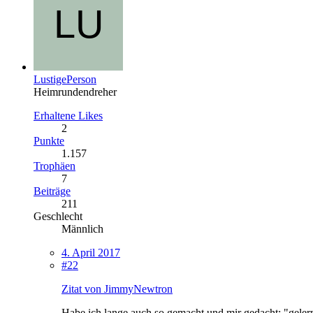
LustigePerson
Heimrundendreher
Erhaltene Likes
2
Punkte
1.157
Trophäen
7
Beiträge
211
Geschlecht
Männlich
4. April 2017
#22
Zitat von JimmyNewtron
Habe ich lange auch so gemacht und mir gedacht: "gelernt