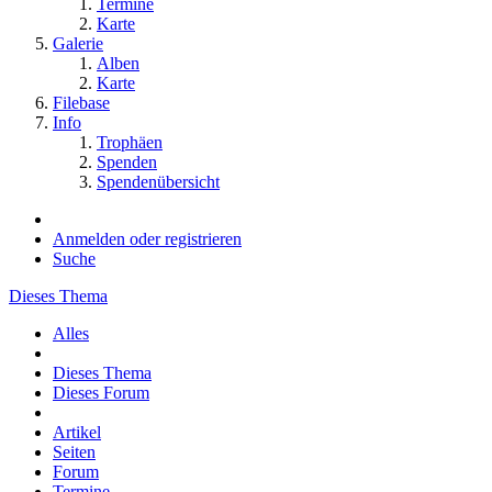
Termine
Karte
Galerie
Alben
Karte
Filebase
Info
Trophäen
Spenden
Spendenübersicht
Anmelden oder registrieren
Suche
Dieses Thema
Alles
Dieses Thema
Dieses Forum
Artikel
Seiten
Forum
Termine