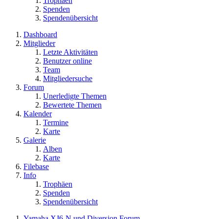
Trophäen
Spenden
Spendenübersicht
Dashboard
Mitglieder
Letzte Aktivitäten
Benutzer online
Team
Mitgliedersuche
Forum
Unerledigte Themen
Bewertete Themen
Kalender
Termine
Karte
Galerie
Alben
Karte
Filebase
Info
Trophäen
Spenden
Spendenübersicht
Yamaha XJ6-N und Diversion Forum