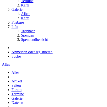
Termine
Karte
Galerie
Alben
Karte
Filebase
Info
Trophäen
Spenden
Spendenübersicht
Anmelden oder registrieren
Suche
Alles
Alles
Artikel
Seiten
Forum
Termine
Galerie
Dateien