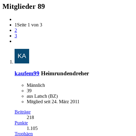
Mitglieder
89
1
Seite 1 von 3
2
3
kaufem99
Heimrundendreher
Männlich
39
aus Latsch (BZ)
Mitglied seit 24. März 2011
Beiträge
218
Punkte
1.105
Trophäen