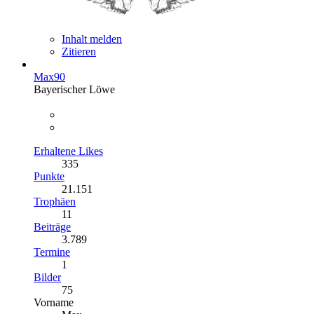
Inhalt melden
Zitieren
Max90
Bayerischer Löwe
Erhaltene Likes
335
Punkte
21.151
Trophäen
11
Beiträge
3.789
Termine
1
Bilder
75
Vorname