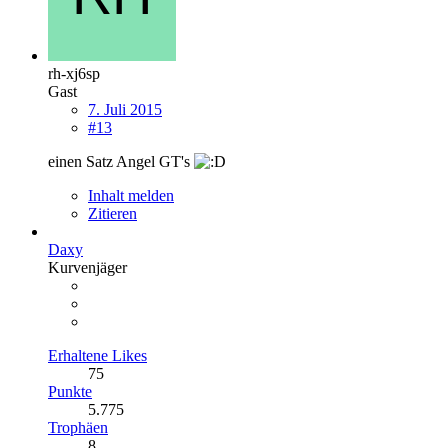
rh-xj6sp
Gast
7. Juli 2015
#13
einen Satz Angel GT's
Inhalt melden
Zitieren
Daxy
Kurvenjäger
Erhaltene Likes
75
Punkte
5.775
Trophäen
8